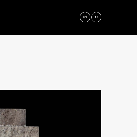
EN
TR