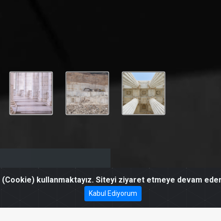
01
/
06
 (Cookie) kullanmaktayız. Siteyi ziyaret etmeye devam eder
02
03
Kabul Ediyorum
04
05
06